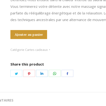
Vous terminerez votre détente avec notre massage signatu
parfaite du rééquilibrage énergétique et de la relaxation.
des techniques ancestrales par une alternance de mouveme
Ajouter au panier
Catégorie
Cartes cadeaux
Share this product
Share
Share
Share
Share
Share
on
on
on
on
on
Twitter
Pinterest
LinkedIn
WhatsApp
Facebook
TAIRES