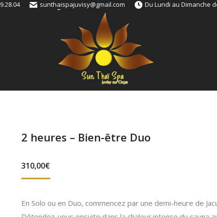
9.28.04
sunthaispajuvisy@gmail.com
Du Lundi au Dimanche d
2 heures – Bien-être Duo
310,00
€
En Solo ou en Duo, commencez par une demi-heure de Jacuz
Détendez-vous ensuite dans la chaleur intense du sauna au