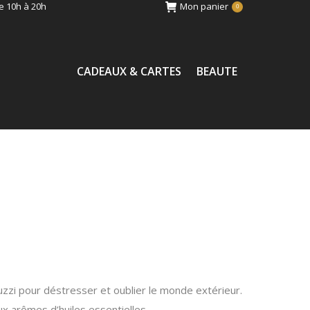
e 10h à 20h
Mon panier
0
CADEAUX & CARTES
BEAUTE
zi pour déstresser et oublier le monde extérieur.
x arômes d’huiles essentielles.