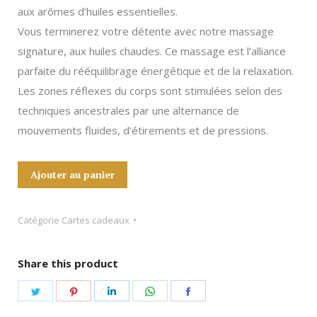
aux arômes d’huiles essentielles.
Vous terminerez votre détente avec notre massage
signature, aux huiles chaudes. Ce massage est l’alliance
parfaite du rééquilibrage énergétique et de la relaxation.
Les zones réflexes du corps sont stimulées selon des
techniques ancestrales par une alternance de
mouvements fluides, d’étirements et de pressions.
Ajouter au panier
Catégorie
Cartes cadeaux
Share this product
Share
Share
Share
Share
Share
on
on
on
on
on