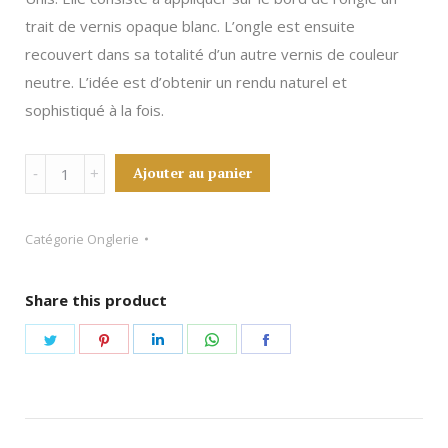
trait de vernis opaque blanc. L’ongle est ensuite
recouvert dans sa totalité d’un autre vernis de couleur
neutre. L’idée est d’obtenir un rendu naturel et
sophistiqué à la fois.
Pose
Ajouter au panier
vernis
french
Catégorie
Onglerie
quantity
Share this product
Share
Share
Share
Share
Share
on
on
on
on
on
Twitter
Pinterest
LinkedIn
WhatsApp
Facebook