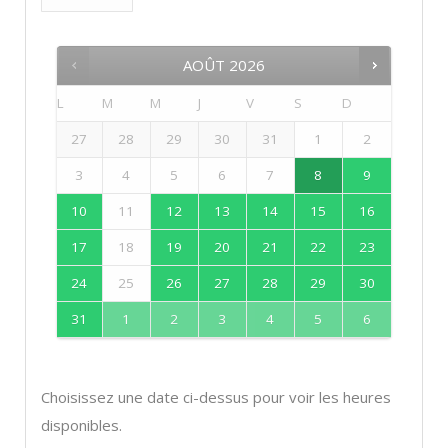
AOÛT
2026
L
M
M
J
V
S
D
27
28
29
30
31
1
2
3
4
5
6
7
8
9
10
11
12
13
14
15
16
17
18
19
20
21
22
23
24
25
26
27
28
29
30
31
1
2
3
4
5
6
Choisissez une date ci-dessus pour voir les heures
disponibles.