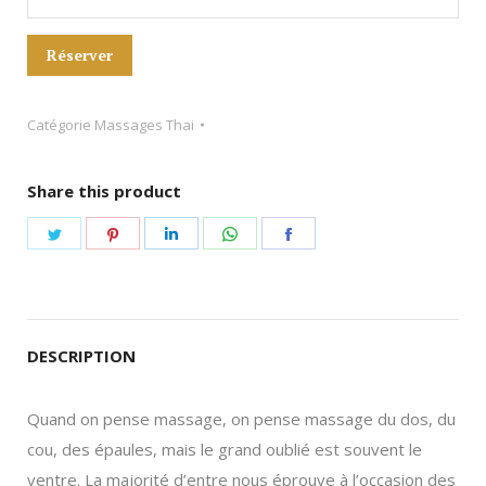
Réserver
Catégorie
Massages Thai
Share this product
Share
Share
Share
Share
Share
on
on
on
on
on
Twitter
Pinterest
LinkedIn
WhatsApp
Facebook
DESCRIPTION
Quand on pense massage, on pense massage du dos, du
cou, des épaules, mais le grand oublié est souvent le
ventre. La majorité d’entre nous éprouve à l’occasion des